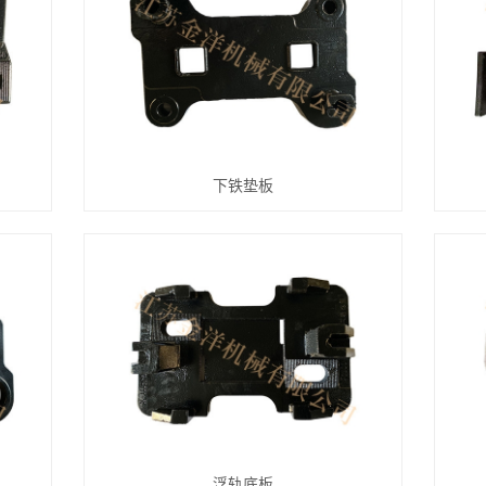
下铁垫板
浮轨底板