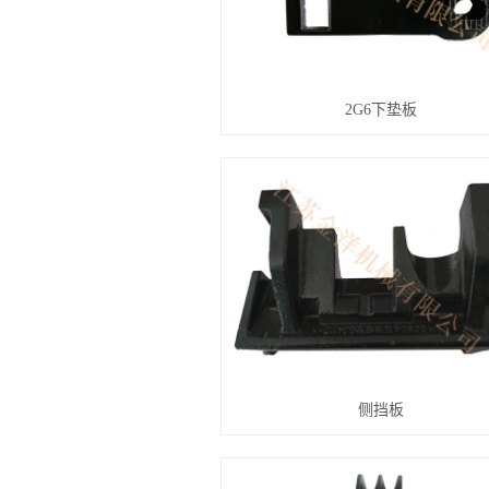
2G6下垫板
侧挡板