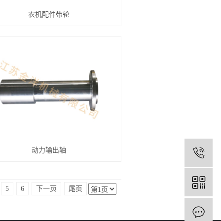
农机配件带轮
动力输出轴
0
5
6
下一页
尾页