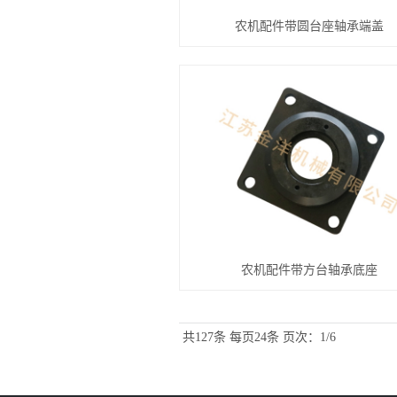
农机配件带圆台座轴承端盖
农机配件带方台轴承底座
共127条
每页24条
页次：1/6