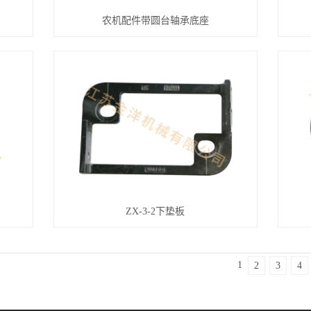
农机配件带圆台轴承底座
ZX-3-2下垫板
1
2
3
4