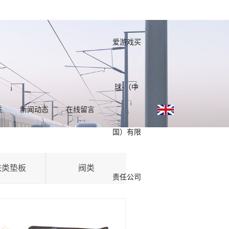
爱游戏买
球-（中
质
新闻动态
在线留言
国）有限
铁类垫板
阀类
责任公司