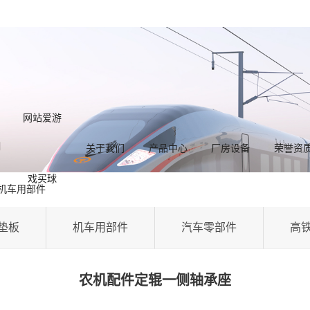
网站爱游
关于我们
产品中心
厂房设备
荣誉资
戏买球
机车用部件
垫板
机车用部件
汽车零部件
高
农机配件定辊一侧轴承座