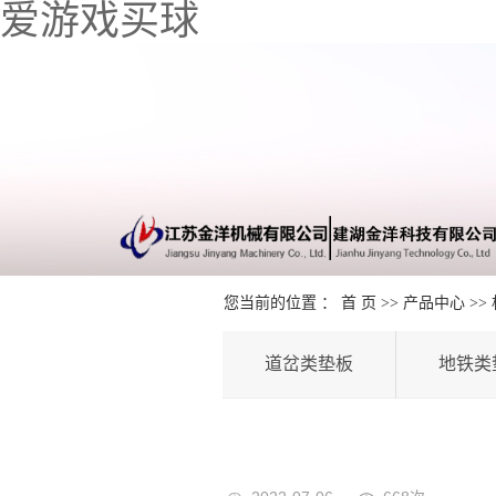
爱游戏买球
您当前的位置 ：
首 页
>>
产品中心
>>
道岔类垫板
地铁类