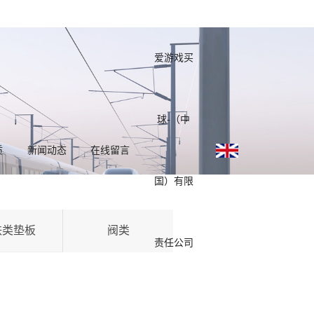
爱游戏买
球-（中
质
新闻动态
在线留言
国）有限
铁类垫板
阀类
责任公司