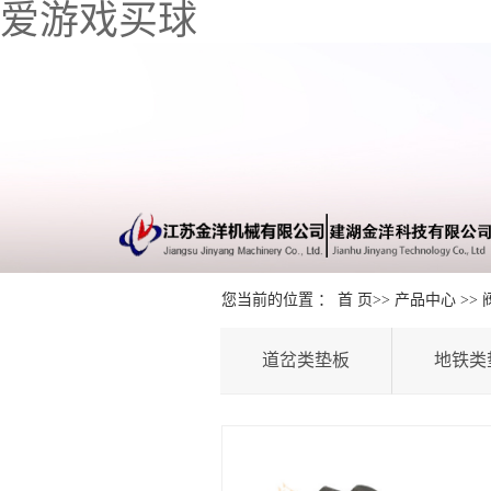
爱游戏买球
您当前的位置 ：
首 页
>>
产品中心
>>
道岔类垫板
地铁类