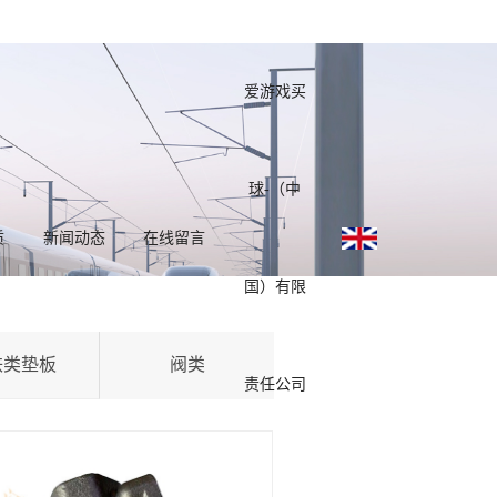
爱游戏买
球-（中
质
新闻动态
在线留言
国）有限
铁类垫板
阀类
责任公司