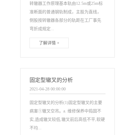
转辙器工作原理基本轨由12.5m或25m标
准断面的普通钢轨制成，主股为直线，
侧股按转辙器各部分的轨距在工厂事先
弯折成规定...
了解详情 +
固定型辙叉的分析
2021-04-28 00:00:00
固定型辙叉的分析(1)固定型辙叉的主要
病害①辙叉空吊。a. 维修保养中捣固不
实,造成辙叉较低,辙叉前后高低不平,软硬
不均...