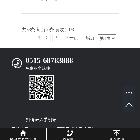
共53条
每页20条
页次：1/3
1
2
3
下一页
尾页
0515-68783888
免费服务热线
扫码进入手机站
网站地图
|
RSS
|
XML
|
您暂无新询盘信息！
© 2022
Copyright
网站爱游戏买球
咨询电话
返回顶部