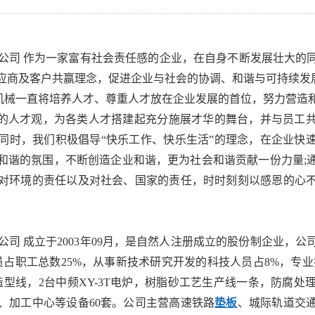
任公司 作为一家富有社会责任感的企业，在自身不断发展壮大的
应商及客户共赢理念，促进企业与社会的协调、和谐与可持续发
机械一直将培养人才、尊重人才放在企业发展的首位，努力营造
”的人才观，为各类人才搭建起充分施展才华的舞台，并与员工
同时，我们积极倡导“快乐工作、快乐生活”的理念，在企业快
和谐的氛围，不断创造企业和谐，更为社会和谐贡献一份力量;
对环境的责任以及对社会、国家的责任，时时刻刻以感恩的心
公司 成立于2003年09月，是自然人注册成立的股份制企业，
人员占职工总数25%，从事新技术研究开发的科技人员占8%，专业
分型造型线，2台中频XY-3T电炉，树脂砂工艺生产线一条，防
、加工中心等设备60套。公司主营高速铁路
垫板
、城际轨道交