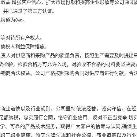
业效益;增强客户信心，扩大市场份额和提高企业形象等公司通过
，并已通过了第三方认证。
或报道为0起。
平等对待所有产权人。
的债权人利益保障措施。
购负责人对供应商和采购产品的质量负责，按照生产需要及时提出
货检验，检验合格方可允许入场，对验收不合格的材料要坚决要
户经销商合法权益。公司严格按照采购合同对供应商进行付款，合
德、商业道德以及行业规则。公司坚持依法经营，诚实守信。在
足额纳税，忠实履行合同，恪守商业信用，反对不正当竞争;切
学、可靠的产品技术服务，取得广大客户的信赖与认同;确保
障职工职业健康，遵守法律法规和社会公德、商业道德以及行业