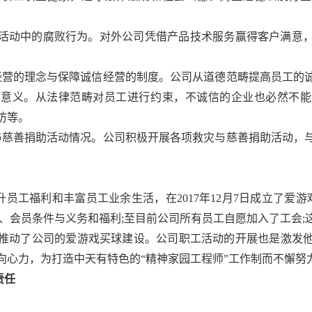
商业活动中的腐败行为。对外公司凭借产品技术服务赢得客户满意
信经营的理念与保障诚信经营的制度。公司从道德范畴提高员工的
的意义。从法律范畴对员工进行约束，不诚信的企业也必然不能
访等。
灾与慈善捐助活动情况。公司积极开展各项救灾与慈善捐助活动，
员工福利和丰富员工业余生活，在2017年12月7日成立了爱游
构、会员条件与义务和福利;至目前公司所有员工自愿加入了工会;
推动了公司的爱游戏买球建设。公司职工活动的开展也是激发
向心力，为打造中天有特色的“精神家园工程师”工作制而不懈努
责任