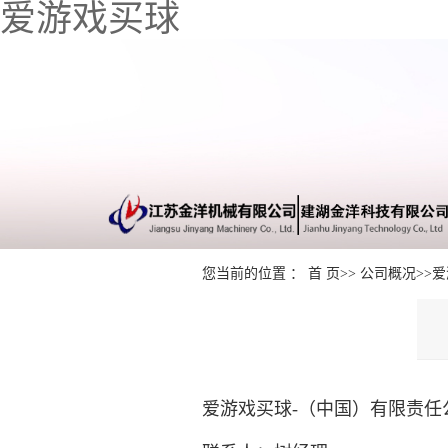
爱游戏买球
您当前的位置 ：
首 页
>>
公司概况
>>
爱
爱游戏买球-（中国）有限责任