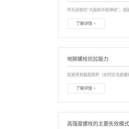
作为高铁的“大脑和中枢神经”，高
了解详情 +
地脚螺栓抗拉能力
就是将其截面面积（此时应当是螺纹处
了解详情 +
高强度螺栓的主要失效模