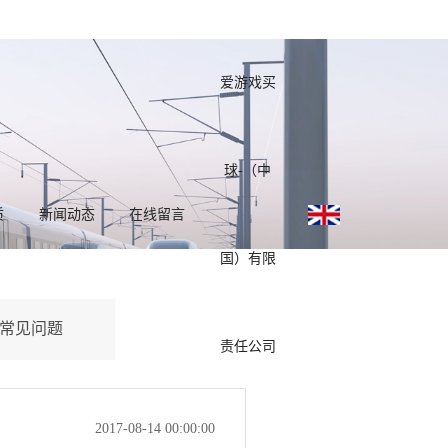
爱游戏买
球-（中
质
新闻动态
在线留言
国）有限
常见问题
责任公司
2017-08-14 00:00:00