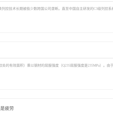
铁列控技术长期被极少数跨国公司垄断。直至中国自主研发的C3级列控系统
的有效面积）乘以钢材的屈服强度（Q235屈服强度是235MPa）。由于
式是疲劳