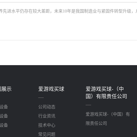
先进水平仍存在较大差距，未来10年是我国制造业与紧固件转型升级，从
例展示
爱游戏买球
爱游戏买球-（中
国）有限责任公司
设备
公司动态
爱游戏买球-（中国）有
设备
行业资讯
限责任公司
设备
技术中心
常见问题