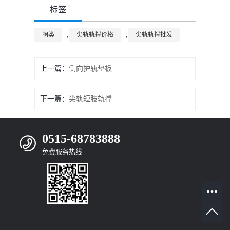
标签
,
,
阀类
尖轨轨撑价格
尖轨轨撑批发
上一篇：
侧向护轨垫板
下一篇：
尖轨短肢轨撑
0515-68783888
免费服务热线