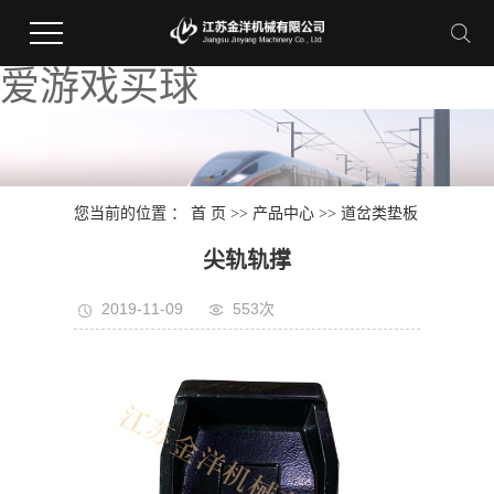
爱游戏买球
您当前的位置 ：
首 页
>>
产品中心
>>
道岔类垫板
尖轨轨撑
2019-11-09
553次