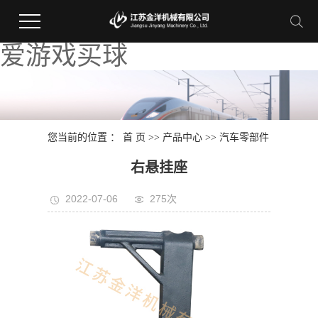
爱游戏买球
您当前的位置 ：
首 页
>>
产品中心
>>
汽车零部件
右悬挂座
2022-07-06
275次